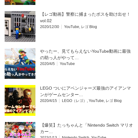
【レゴ動画】警察に捕まったボスを助け出せ！
vol.02
2020/12/30
YouTube
,
レゴ Blog
やったー、見てもらえないYouTube動画に最強
の助っ人がやって…
2020/4/5
YouTube
LEGO ついにアベンジャーズ最強のアイアンマ
ンがゲームセンター…
2020/4/15
LEGO（レゴ）
,
YouTube
,
レゴ Blog
【爆笑】たっちゃんと「Nintendo Switch マリオ
カー…
2023/1/13
Nintendo Switch
,
YouTube