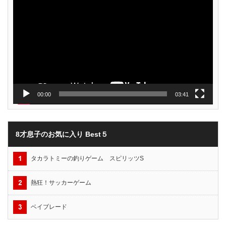
画
プ
レ
ー
ヤ
ー
00:00
03:41
8才息子のお気に入り Best５
タカラトミーの釣りゲーム スピリッツS
熱狂！サッカーゲーム
ベイブレード