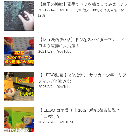
【息子の挑戦】素手でセミを捕まえてみました♪
2021/8/14
YouTube
,
その他／Other
,
ゆうえんち・体
験系
【レゴ映画 第2話】ドジなスパイダーマン ド
ロボウ逮捕に大活躍！…
2021/9/8
YouTube
【 LEGO動画 】がんばれ、サッカー少年！リフ
ティングが出来な…
2025/3/2
YouTube
【 LEGO コマ撮り 】100m3秒は都市伝説？！
「 口裂け女…
2025/7/26
YouTube