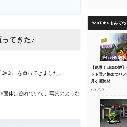
YouTube もみてね 
ってきた♪
【絶景！LEGO旅】
3×3
」 を買ってきました。
ット君と梅まつり／
月ヶ瀬梅林
2020/3/9
6面体は崩れていて、写真のような