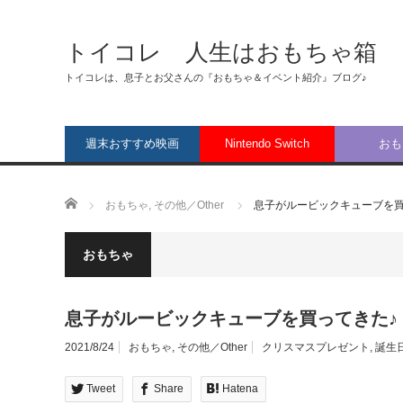
トイコレ 人生はおもちゃ箱
トイコレは、息子とお父さんの『おもちゃ＆イベント紹介』ブログ♪
週末おすすめ映画
Nintendo Switch
おも
ホーム
おもちゃ
,
その他／Other
息子がルービックキューブを買
おもちゃ
息子がルービックキューブを買ってきた♪
2021/8/24
おもちゃ
,
その他／Other
クリスマスプレゼント
,
誕生
Tweet
Share
Hatena