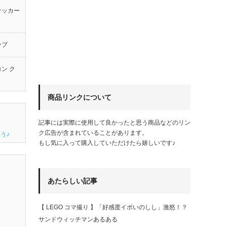
サッカー
ーブ
ン ク
商品リンクについて
記事には実際に使用して良かったと思う商品などのリン
ク広告が含まれていることがあります。
う♪
もし気に入って購入していただけたら嬉しいです♪
あたらしい記事
【 LEGO コマ撮り 】「好感度イボいのしし」激怒！？
サンドウィッチマンあるある