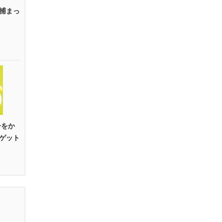
捕まっ
子をか
ゲット