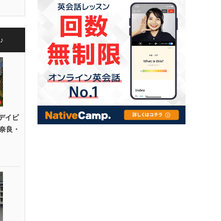
♪
デイビ
奈良・