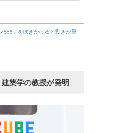
556」を吹きかけると動きが重
と建築学の教授が
発明