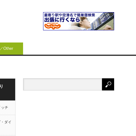
Other
り
イッチ
グ・ダイ