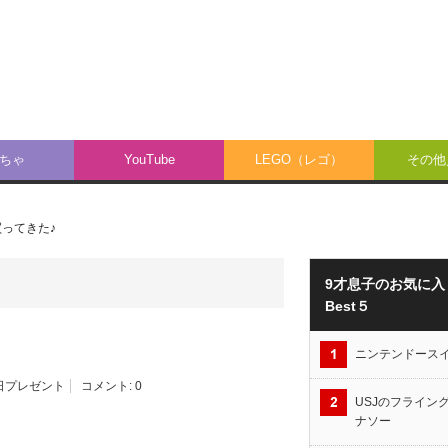
ちゃ
YouTube
LEGO（レゴ）
その他／
ってきた♪
9才息子のお気に入
Best５
ニンテンドース
日プレゼント
コメント:
0
USJのフライン
ナソー