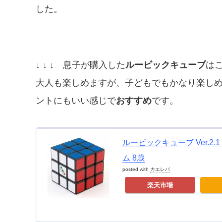
した。
↓ ↓ ↓ 息子が購入した
ルービックキューブ
は
大人も楽しめますが、子どもでもかなり楽し
ントにもいい感じで
おすすめ
です。
ルービックキューブ Ver.2.
ム 8歳
posted with
カエレバ
楽天市場