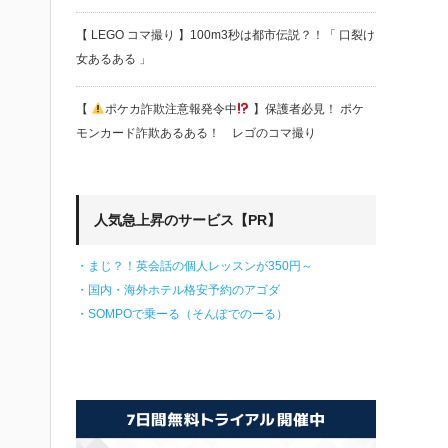
【 LEGO コマ撮り 】100m3秒は都市伝説？！「 口裂け
女あるある 」
【
ポケカ詐欺注意報発令中
】保護者必見！ ポケ
モンカード詐欺あるある！ レゴのコマ撮り
人気急上昇のサービス【PR】
・まじ？！英会話の個人レッスンが350円～
・国内・海外ホテル格安予約のアゴダ
・SOMPOで乗ーる（そんぽでのーる）