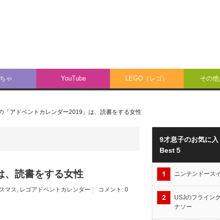
ちゃ
YouTube
LEGO（レゴ）
その他／
目の「アドベントカレンダー2019」は、読書をする女性
9才息子のお気に入
Best５
」は、読書をする女性
ニンテンドース
スマス
,
レゴアドベントカレンダー
コメント:
0
USJのフライン
ナソー