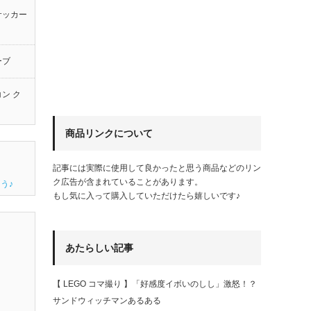
サッカー
ーブ
ン ク
商品リンクについて
記事には実際に使用して良かったと思う商品などのリン
ク広告が含まれていることがあります。
う♪
もし気に入って購入していただけたら嬉しいです♪
あたらしい記事
【 LEGO コマ撮り 】「好感度イボいのしし」激怒！？
サンドウィッチマンあるある