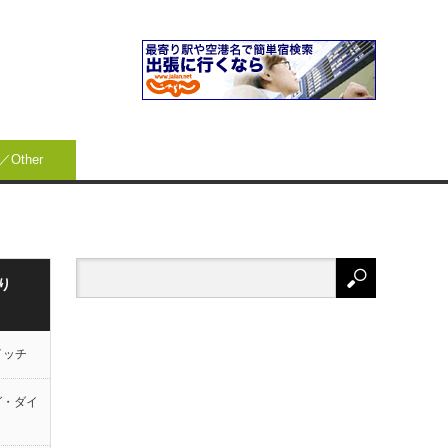
Other
り
イッチ
グ・ダイ