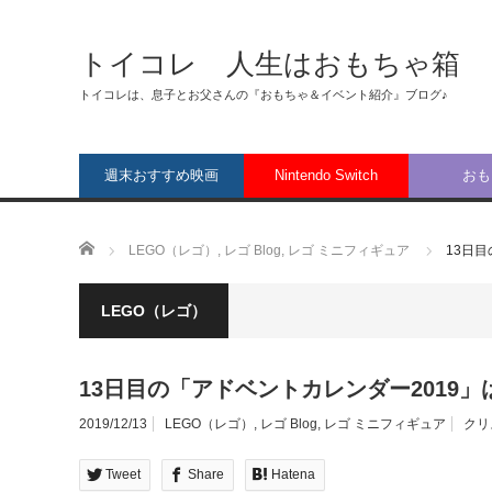
トイコレ 人生はおもちゃ箱
トイコレは、息子とお父さんの『おもちゃ＆イベント紹介』ブログ♪
週末おすすめ映画
Nintendo Switch
おも
ホーム
LEGO（レゴ）
,
レゴ Blog
,
レゴ ミニフィギュア
13日
LEGO（レゴ）
13日目の「アドベントカレンダー2019
2019/12/13
LEGO（レゴ）
,
レゴ Blog
,
レゴ ミニフィギュア
クリ
Tweet
Share
Hatena