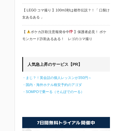
【 LEGO コマ撮り 】100m3秒は都市伝説？！「 口裂け
女あるある 」
【
ポケカ詐欺注意報発令中
】保護者必見！ ポケ
モンカード詐欺あるある！ レゴのコマ撮り
人気急上昇のサービス【PR】
・まじ？！英会話の個人レッスンが350円～
・国内・海外ホテル格安予約のアゴダ
・SOMPOで乗ーる（そんぽでのーる）