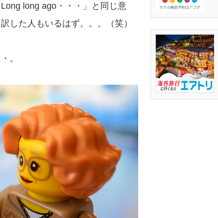
g long ago・・・」と同じ意
と訳した人もいるはず。。。（笑）
・・。