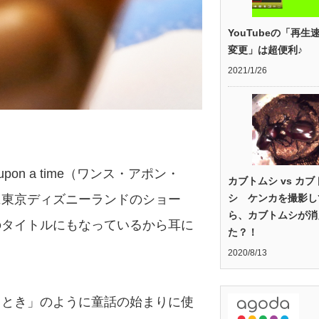
YouTubeの「再生
変更」は超便利♪
2021/1/26
。
on a time（ワンス・アポン・
カブトムシ vs カブ
シ ケンカを撮影し
に東京ディズニーランドのショー
ら、カブトムシが消
のタイトルにもなっているから耳に
た？！
2020/8/13
るとき」のように童話の始まりに使