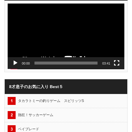
動
画
プ
レ
ー
ヤ
ー
00:00
03:41
8才息子のお気に入り Best５
タカラトミーの釣りゲーム スピリッツS
熱狂！サッカーゲーム
ベイブレード