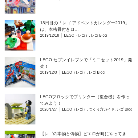
18日目の「レゴ アドベントカレンダー2019」
は、本格骨付きロ…
2019/12/18
LEGO（レゴ）
,
レゴ Blog
LEGO セブンイレブンで「ミニセット2019」発
売！
2019/12/3
LEGO（レゴ）
,
レゴ Blog
LEGOブロックでプリンター（複合機）を作っ
てみよう！
2020/1/27
LEGO（レゴ）
,
つくり方ガイド
,
レゴ Blog
【レゴの本物と偽物】ピエロが町にやってき