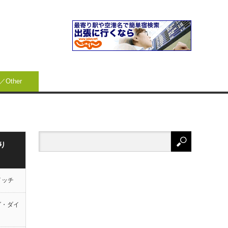
Other
り
イッチ
グ・ダイ