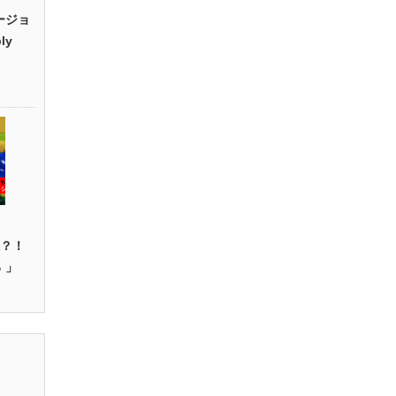
ージョ
ly
】
説？！
 」