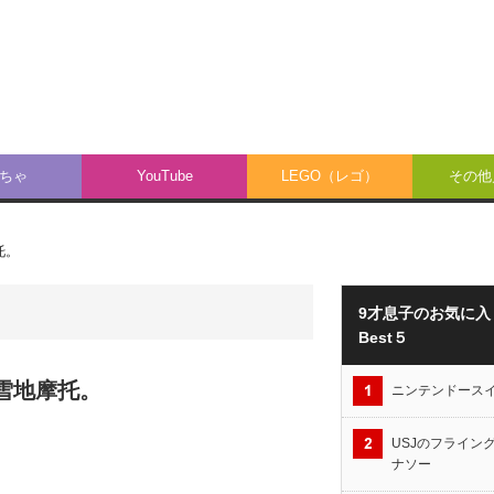
ちゃ
YouTube
LEGO（レゴ）
その他／
摩托。
9才息子のお気に入
Best５
9”是雪地摩托。
ニンテンドース
USJのフライン
ナソー