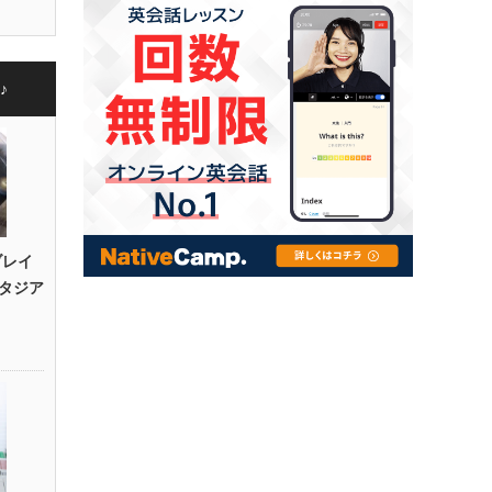
♪
ブレイ
タジア