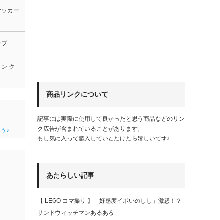
サッカー
ーブ
ン ク
商品リンクについて
記事には実際に使用して良かったと思う商品などのリン
ク広告が含まれていることがあります。
う♪
もし気に入って購入していただけたら嬉しいです♪
あたらしい記事
【 LEGO コマ撮り 】「好感度イボいのしし」激怒！？
サンドウィッチマンあるある