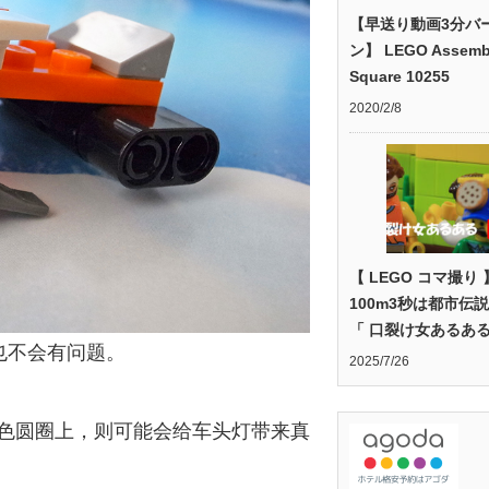
【早送り動画3分バ
ン】 LEGO Assemb
Square 10255
2020/2/8
【 LEGO コマ撮り 
100m3秒は都市伝
「 口裂け女あるある
也不会有问题。
2025/7/26
的黑色圆圈上，则可能会给车头灯带来真