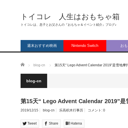
トイコレ 人生はおもちゃ箱
トイコレは、息子とお父さんの『おもちゃ＆イベント紹介』ブログ♪
週末おすすめ映画
Nintendo Switch
おも
ホーム
blog-cn
第15天“ Lego Advent Calendar 2019”是雪地
blog-cn
第15天“ Lego Advent Calendar 201
2019/12/15
blog-cn
乐高积木行事历
コメント:
0
Tweet
Share
Hatena