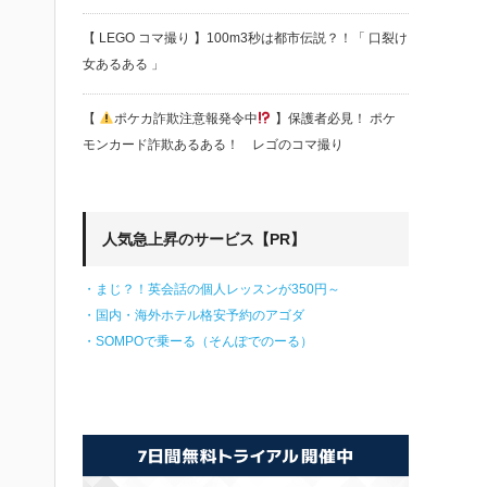
【 LEGO コマ撮り 】100m3秒は都市伝説？！「 口裂け
女あるある 」
【
ポケカ詐欺注意報発令中
】保護者必見！ ポケ
モンカード詐欺あるある！ レゴのコマ撮り
人気急上昇のサービス【PR】
・まじ？！英会話の個人レッスンが350円～
・国内・海外ホテル格安予約のアゴダ
・SOMPOで乗ーる（そんぽでのーる）