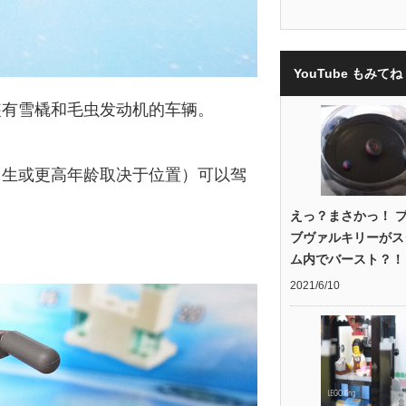
YouTube もみてね 
装有雪橇和毛虫发动机的车辆。
中生或更高年龄取决于位置）可以驾
えっ？まさかっ！ 
ブヴァルキリーがス
ム内でバースト？！
2021/6/10