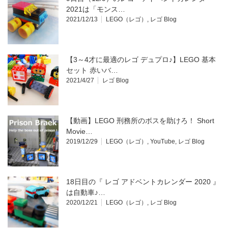
2021は「モンス…
2021/12/13
LEGO（レゴ）
,
レゴ Blog
【3～4才に最適のレゴ デュプロ♪】LEGO 基本
セット 赤いバ…
2021/4/27
レゴ Blog
【動画】LEGO 刑務所のボスを助けろ！ Short
Movie…
2019/12/29
LEGO（レゴ）
,
YouTube
,
レゴ Blog
18日目の『 レゴ アドベントカレンダー 2020 』
は自動車♪…
2020/12/21
LEGO（レゴ）
,
レゴ Blog