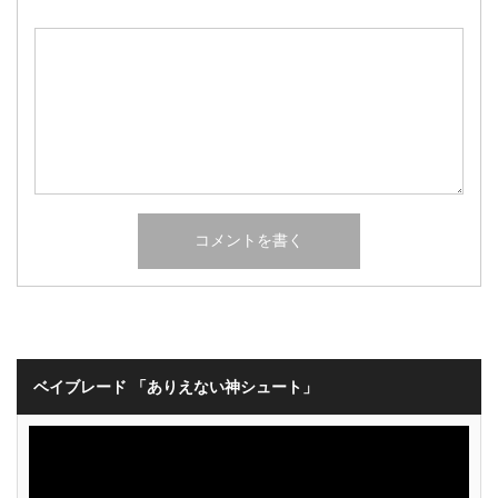
ベイブレード 「ありえない神シュート」
動
画
プ
レ
ー
ヤ