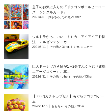
息子のお気に入りの『ドラゴンボールヒーロー
ズ シングルカード』
2021/4/6
おもちゃ
,
その他／Other
ウルトラかっこいい トミカ アイアイアド特
注 マルゼンテクニカ …
2021/5/11
その他／Other
,
トミカ
,
ミニカー
巨大ドーナツ浮き輪が1～2分でふくらむ『電動
エアーダスター』。車…
2022/8/31
その他（other）
,
その他／Other
【300円ガチャカプセル】もぐらポコポコゲー
ム
2020/11/16
おもちゃ
,
その他／Other