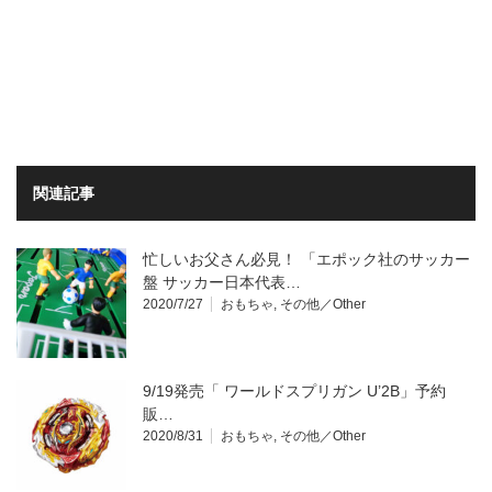
関連記事
忙しいお父さん必見！ 「エポック社のサッカー
盤 サッカー日本代表…
2020/7/27
おもちゃ
,
その他／Other
9/19発売「 ワールドスプリガン U’2B」予約
販…
2020/8/31
おもちゃ
,
その他／Other