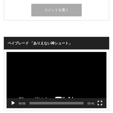
ベイブレード 「ありえない神シュート」
動
画
プ
レ
ー
ヤ
ー
00:00
03:41