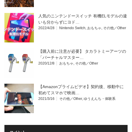
人気のニンテンドースイッチ 有機ELモデルの違
いも分からずにヨド…
2022/4/28
Nintendo Switch
,
おもちゃ
,
その他／Other
【購入前に注意が必要】 タカラトミーアーツの
「バーチャルマスター…
2020/12/8
おもちゃ
,
その他／Other
【Amazonプライムビデオ】契約後、移動中に
初めてスマホで映画…
2021/3/16
その他／Other
,
ゆうえんち・体験系