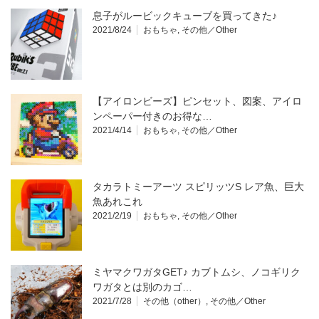
息子がルービックキューブを買ってきた♪
2021/8/24
おもちゃ
,
その他／Other
【アイロンビーズ】ピンセット、図案、アイロ
ンペーパー付きのお得な…
2021/4/14
おもちゃ
,
その他／Other
タカラトミーアーツ スピリッツS レア魚、巨大
魚あれこれ
2021/2/19
おもちゃ
,
その他／Other
ミヤマクワガタGET♪ カブトムシ、ノコギリク
ワガタとは別のカゴ…
2021/7/28
その他（other）
,
その他／Other