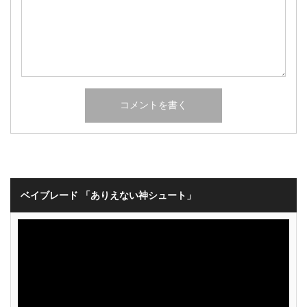
ベイブレード 「ありえない神シュート」
動
画
プ
レ
ー
ヤ
ー